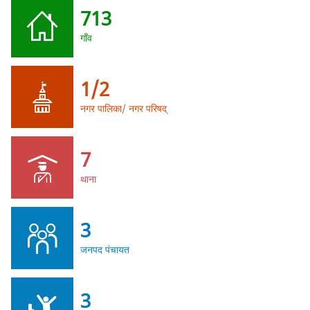
713
गाँव
1/2
नगर पालिका/ नगर परिषद्
7
थाना
3
जनपद पंचायत
3