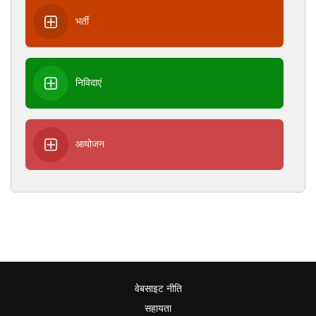
भर्ती
निविदाएं
आयोजन
वेबसाइट नीति
सहायता